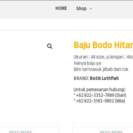
HOME
Shop
Baju Bodo Hita
Ukuran : All size, p.lengan : 4
Hanya baju ya
Blm termasuk jilbab dan rok
BRAND:
Butik Luthfiah
Untuk pemesanan hubungi:
* +62 822-3352-7989 (Dian)
* +62 822-3183-9802 (Mila)